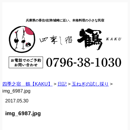
兵庫県の香住/佐津/城崎に近い、本格料理の小さな民宿
四季之宿 鶴【KAKU】
>
日記
>
玉ねぎの試し採り
>
img_6987.jpg
2017.05.30
img_6987.jpg