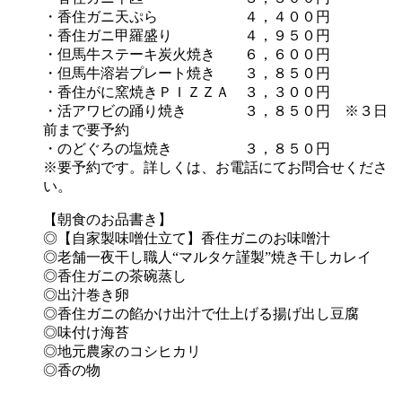
・香住ガニ天ぷら ４，４００円
・香住ガニ甲羅盛り ４，９５０円
・但馬牛ステーキ炭火焼き ６，６００円
・但馬牛溶岩プレート焼き ３，８５０円
・香住がに窯焼きＰＩＺＺＡ ３，３００円
・活アワビの踊り焼き ３，８５０円 ※３日
前まで要予約
・のどぐろの塩焼き ３，８５０円
※要予約です。詳しくは、お電話にてお問合せくださ
い。
【朝食のお品書き】
◎【自家製味噌仕立て】香住ガニのお味噌汁
◎老舗一夜干し職人“マルタケ謹製”焼き干しカレイ
◎香住ガニの茶碗蒸し
◎出汁巻き卵
◎香住ガニの餡かけ出汁で仕上げる揚げ出し豆腐
◎味付け海苔
◎地元農家のコシヒカリ
◎香の物