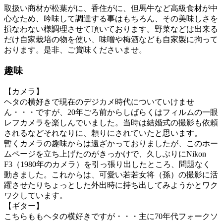
取扱い商材が松葉がに、香住がに、但馬牛など高級食材が中
心なため、吟味して調達する事はもちろん、その美味しさを
損なわない様調理させて頂いております。野菜などは出来る
だけ自家栽培の物を使い、味噌や梅酒なども自家製に拘って
おります。是非、ご賞味くださいませ。
趣味
【カメラ】
ヘタの横好きで現在のデジカメ時代についていけませ
ん・・・ですが、20年ごろ前からしばらくはフィルムの一眼
レフカメラを楽しんでいました。当時は結婚式の撮影も依頼
されるなどそれなりに、頼りにされていたと思います。
暫くカメラの趣味からは遠ざかっておりましたが、このホー
ムページを立ち上げたのがきっかけで、久しぶりにNikon
F3（1980年のカメラ）を引っ張り出したところ、問題なく
動きました。これからは、可愛い若若女将（孫）の撮影に活
躍させたりちょっとした外出時に持ち出してみようかとワク
ワクしています。
【ギター】
こちらももヘタの横好きですが・・・主に70年代フォークソ