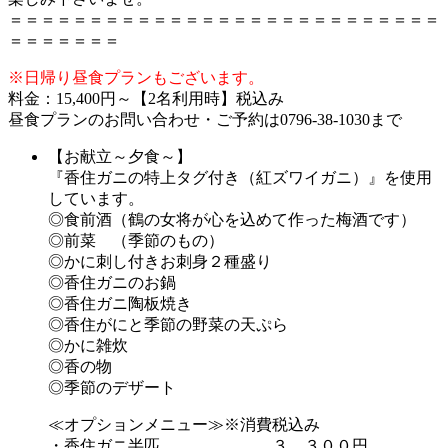
＝＝＝＝＝＝＝＝＝＝＝＝＝＝＝＝＝＝＝＝＝＝＝＝＝＝＝
＝＝＝＝＝＝＝
※日帰り昼食プランもございます。
料金：15,400円～【2名利用時】税込み
昼食プランのお問い合わせ・ご予約は0796-38-1030まで
【お献立～夕食～】
『香住ガニの特上タグ付き（紅ズワイガニ）』を使用
しています。
◎食前酒（鶴の女将が心を込めて作った梅酒です）
◎前菜 （季節のもの）
◎かに刺し付きお刺身２種盛り
◎香住ガニのお鍋
◎香住ガニ陶板焼き
◎香住がにと季節の野菜の天ぷら
◎かに雑炊
◎香の物
◎季節のデザート
≪オプションメニュー≫※消費税込み
・香住ガニ半匹 ３，３００円