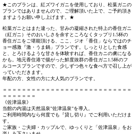
★このプランは、紅ズワイガニを使用しており、松葉ガニの
プランではありませんので、ご理解頂いた上で、ご予約頂き
ますようお願い申し上げます。★
松葉ガニとはまた違った、甘みの凝縮された特上の香住ガニ
（紅ガニ）そのおいしさを余すところなくタップリ1.5杯の
香住ガニをご堪能頂ける、ここ、ジオ「香住」ならではのチ
ョー感激『激・うま鍋」プランです。しっとりとした食感
と、とろけるような甘さを体験すれば、香住カニの虜になる
かも。地元香住港で揚がった鮮度抜群の香住ガニ1.5杯のフ
ルコースプランですので、少しずつ色々な食べ方で召し上が
っていただきます。
年配の方、女性の方に大人気のプランです。
＝＝＝＝＝＝＝＝＝＝＝＝＝＝＝＝＝＝＝＝＝＝＝＝＝＝＝
＝＝＝＝＝＝＝
《佐津温泉》
当館の内湯は天然温泉”佐津温泉”を導入。
ご利用時間内なら何度でも『貸し切り』でご利用いただけま
す。
ご家族・ご夫婦・カップルで、ゆっくりと「佐津温泉」をお
楽しみ下さいませ。