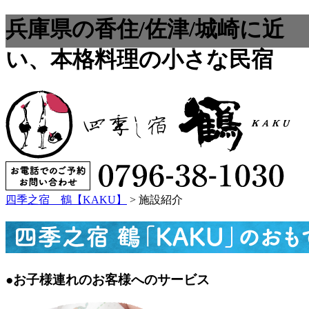
兵庫県の香住/佐津/城崎に近
い、本格料理の小さな民宿
四季之宿 鶴【KAKU】
>
施設紹介
●お子様連れのお客様へのサービス