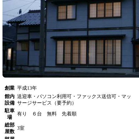
創業
平成13年
館内
送迎車・パソコン利用可・ファックス送信可・マッ
設備
サージサービス（要予約）
駐車
有り ６台 無料 先着順
場
総部
3室
屋数