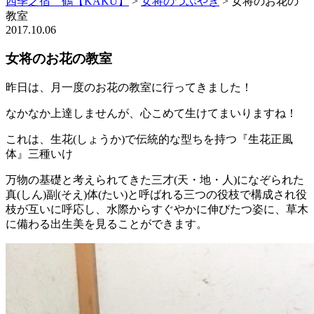
四季之宿 鶴【KAKU】
>
女将のつぶやき
>
女将のお花の
教室
2017.10.06
女将のお花の教室
昨日は、月一度のお花の教室に行ってきました！
なかなか上達しませんが、心こめて生けてまいりますね！
これは、生花(しょうか)で伝統的な型ちを持つ『生花正風
体』三種いけ
万物の基礎と考えられてきた三才(天・地・人)になぞられた
真(しん)副(そえ)体(たい)と呼ばれる三つの役枝で構成され役
枝が互いに呼応し、水際からすぐやかに伸びたつ姿に、草木
に備わる出生美を見ることができます。