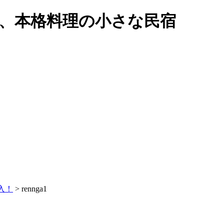
い、本格料理の小さな民宿
入！
>
rennga1