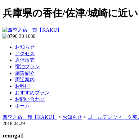
兵庫県の香住/佐津/城崎に近
お知らせ
アクセス
通信販売
宿泊プラン
施設紹介
周辺案内
お料理
おすすめプラン
お問い合わせ
ホーム
四季之宿 鶴【KAKU】
>
お知らせ
>
ゴールデンウィーク突
2018.04.29
rennga1