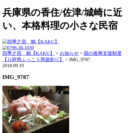
兵庫県の香住/佐津/城崎に近
い、本格料理の小さな民宿
四季之宿 鶴【KAKU】
>
お知らせ
>
国の復興支援制度
【11府県ふっこう周遊割り】
>
IMG_9787
2018.09.19
IMG_9787