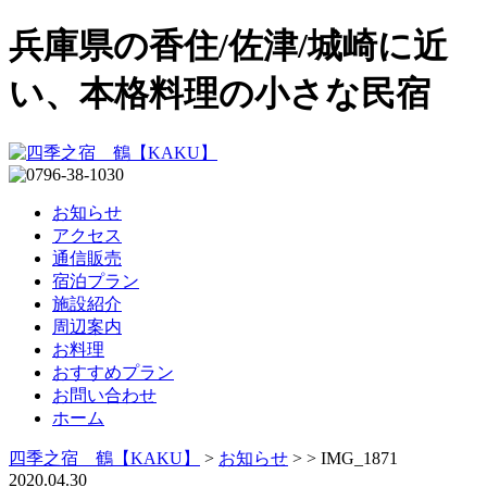
兵庫県の香住/佐津/城崎に近
い、本格料理の小さな民宿
お知らせ
アクセス
通信販売
宿泊プラン
施設紹介
周辺案内
お料理
おすすめプラン
お問い合わせ
ホーム
四季之宿 鶴【KAKU】
>
お知らせ
>
>
IMG_1871
2020.04.30