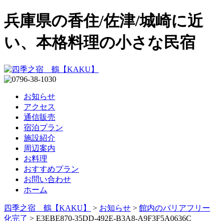
兵庫県の香住/佐津/城崎に近
い、本格料理の小さな民宿
お知らせ
アクセス
通信販売
宿泊プラン
施設紹介
周辺案内
お料理
おすすめプラン
お問い合わせ
ホーム
四季之宿 鶴【KAKU】
>
お知らせ
>
館内のバリアフリー
化完了
>
E3EBE870-35DD-492E-B3A8-A9F3F5A0636C