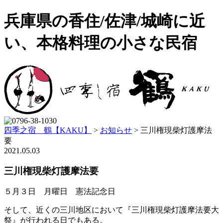
兵庫県の香住/佐津/城崎に近
い、本格料理の小さな民宿
四季之宿 鶴【KAKU】
>
お知らせ
>
三川権現柴灯護摩法
要
2021.05.03
三川権現柴灯護摩法要
５月３日 月曜日 憲法記念日
そして、近くの三川地区において『三川権現柴灯護摩法要大
祭』が行われる日でもある。