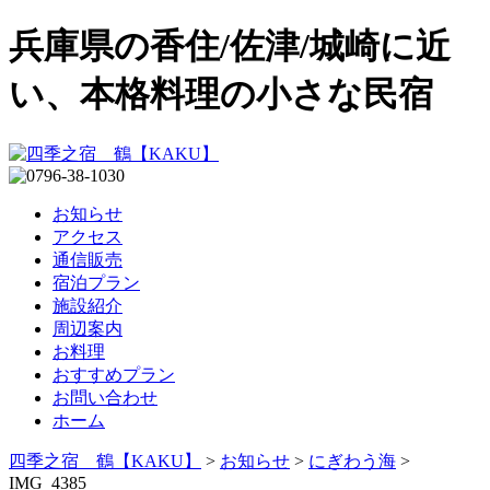
兵庫県の香住/佐津/城崎に近
い、本格料理の小さな民宿
お知らせ
アクセス
通信販売
宿泊プラン
施設紹介
周辺案内
お料理
おすすめプラン
お問い合わせ
ホーム
四季之宿 鶴【KAKU】
>
お知らせ
>
にぎわう海
>
IMG_4385