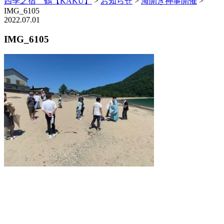
四季之宿 鶴【KAKU】
>
お知らせ
>
海開き神事開催
>
IMG_6105
2022.07.01
IMG_6105