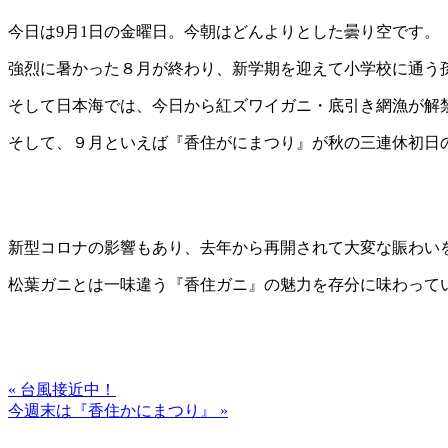
今日は9月1日の金曜日。今朝はどんよりとした曇り空です。
強烈に暑かった８月が終わり、新学期を迎えて小学校に通う
そして日本海では、今日から紅ズワイガニ・底引き網漁が解
そして、９月といえば『香住がにまつり』が秋の三連休初日
新型コロナの影響もあり、去年から再開されて大変な賑わい
松葉ガニとは一味違う『香住ガニ』の魅力を存分に味わって
« 台風接近中！
今週末は『香住かにまつり』 »