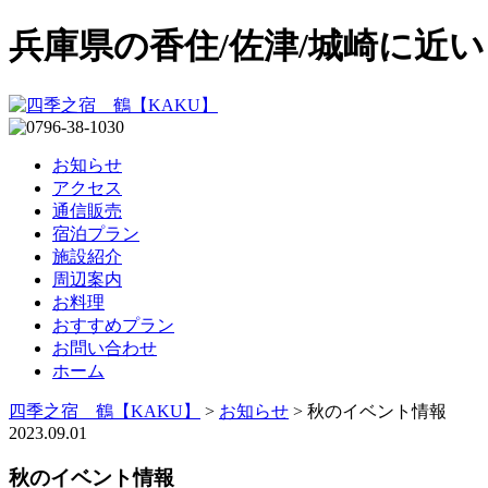
兵庫県の香住/佐津/城崎に近
お知らせ
アクセス
通信販売
宿泊プラン
施設紹介
周辺案内
お料理
おすすめプラン
お問い合わせ
ホーム
四季之宿 鶴【KAKU】
>
お知らせ
>
秋のイベント情報
2023.09.01
秋のイベント情報