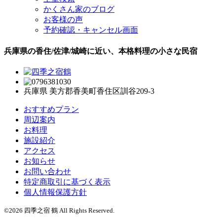
かくさん家のブログ
お客様の声
予約確認・キャンセル画面
兵庫県の香住/佐津/城崎に近い、本格料理の小さな民宿
兵庫県 美方郡香美町香住区訓谷209-3
おすすめプラン
周辺案内
お料理
施設紹介
アクセス
お知らせ
お問い合わせ
特定商取引に基づく表示
個人情報保護方針
©2026 四季之宿 鶴 All Rights Reserved.