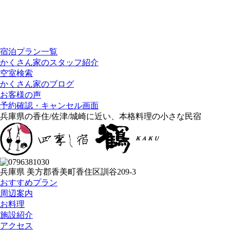
宿泊プラン一覧
かくさん家のスタッフ紹介
空室検索
かくさん家のブログ
お客様の声
予約確認・キャンセル画面
兵庫県の香住/佐津/城崎に近い、本格料理の小さな民宿
兵庫県 美方郡香美町香住区訓谷209-3
おすすめプラン
周辺案内
お料理
施設紹介
アクセス