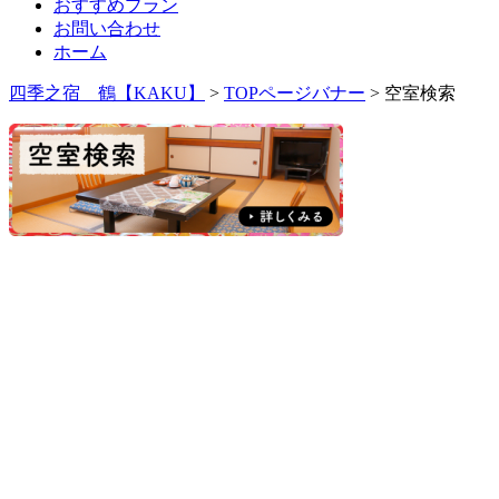
おすすめプラン
お問い合わせ
ホーム
四季之宿 鶴【KAKU】
>
TOPページバナー
>
空室検索