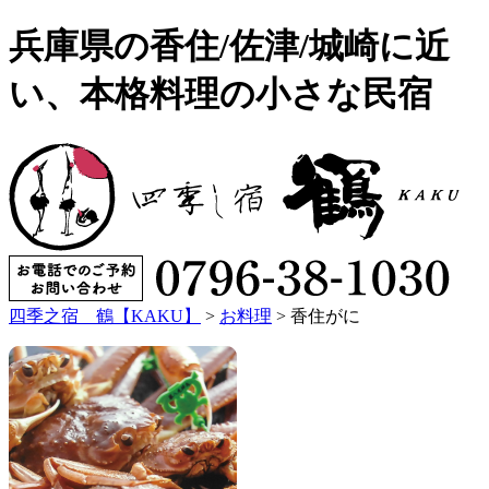
兵庫県の香住/佐津/城崎に近
い、本格料理の小さな民宿
四季之宿 鶴【KAKU】
>
お料理
>
香住がに