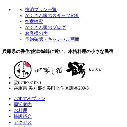
宿泊プラン一覧
かくさん家のスタッフ紹介
空室検索
かくさん家のブログ
お客様の声
予約確認・キャンセル画面
兵庫県の香住/佐津/城崎に近い、本格料理の小さな民宿
兵庫県 美方郡香美町香住区訓谷209-3
おすすめプラン
周辺案内
お料理
施設紹介
アクセス