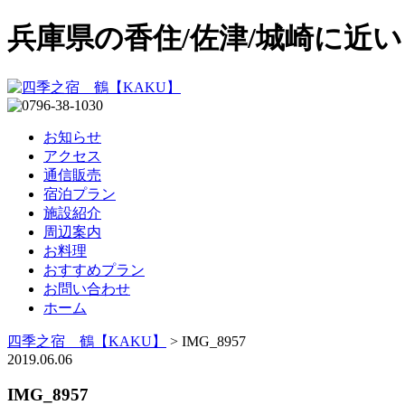
兵庫県の香住/佐津/城崎に近
お知らせ
アクセス
通信販売
宿泊プラン
施設紹介
周辺案内
お料理
おすすめプラン
お問い合わせ
ホーム
四季之宿 鶴【KAKU】
>
IMG_8957
2019.06.06
IMG_8957