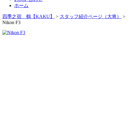
ホーム
四季之宿 鶴【KAKU】
>
スタッフ紹介ページ（大将）
>
Nikon F3