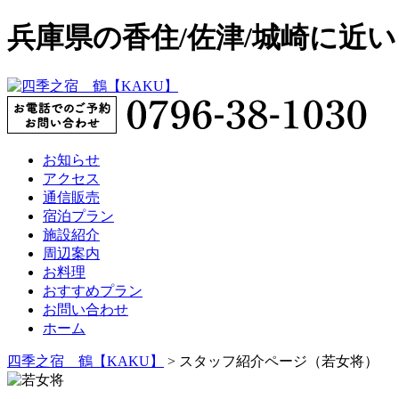
兵庫県の香住/佐津/城崎に近
お知らせ
アクセス
通信販売
宿泊プラン
施設紹介
周辺案内
お料理
おすすめプラン
お問い合わせ
ホーム
四季之宿 鶴【KAKU】
>
スタッフ紹介ページ（若女将）