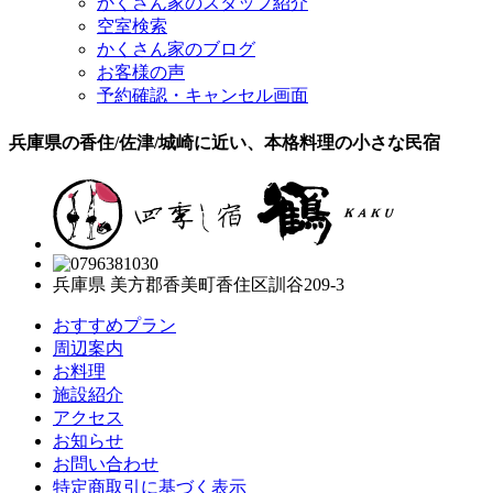
かくさん家のスタッフ紹介
空室検索
かくさん家のブログ
お客様の声
予約確認・キャンセル画面
兵庫県の香住/佐津/城崎に近い、本格料理の小さな民宿
兵庫県 美方郡香美町香住区訓谷209-3
おすすめプラン
周辺案内
お料理
施設紹介
アクセス
お知らせ
お問い合わせ
特定商取引に基づく表示