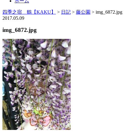
ホーム
四季之宿 鶴【KAKU】
>
日記
>
藤公園
>
img_6872.jpg
2017.05.09
img_6872.jpg