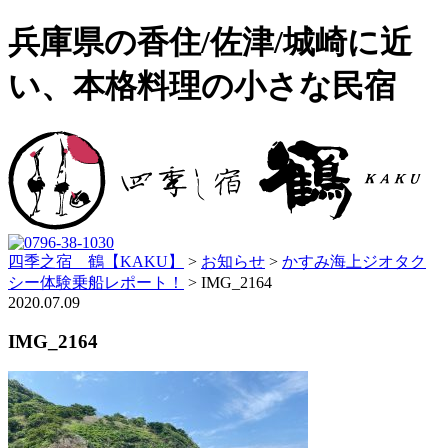
兵庫県の香住/佐津/城崎に近
い、本格料理の小さな民宿
四季之宿 鶴【KAKU】
>
お知らせ
>
かすみ海上ジオタク
シー体験乗船レポート！
>
IMG_2164
2020.07.09
IMG_2164