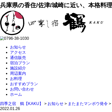
兵庫県の香住/佐津/城崎に近い、本格料
お知らせ
アクセス
通信販売
宿泊プラン
施設紹介
周辺案内
お料理
おすすめプラン
お問い合わせ
ホーム
四季之宿 鶴【KAKU】
>
お知らせ
>
またまたマンボウ発令
>
2022.01.26