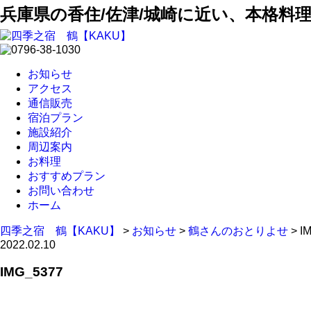
兵庫県の香住/佐津/城崎に近い、本格料
お知らせ
アクセス
通信販売
宿泊プラン
施設紹介
周辺案内
お料理
おすすめプラン
お問い合わせ
ホーム
四季之宿 鶴【KAKU】
>
お知らせ
>
鶴さんのおとりよせ
>
I
2022.02.10
IMG_5377