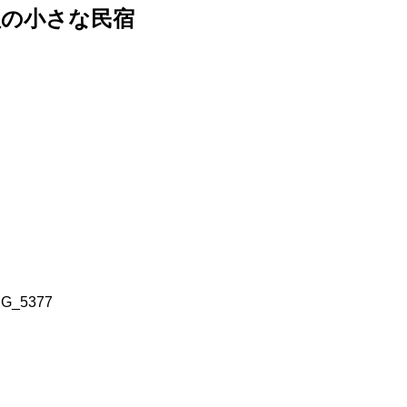
理の小さな民宿
MG_5377