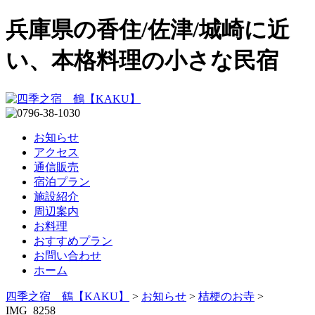
兵庫県の香住/佐津/城崎に近
い、本格料理の小さな民宿
お知らせ
アクセス
通信販売
宿泊プラン
施設紹介
周辺案内
お料理
おすすめプラン
お問い合わせ
ホーム
四季之宿 鶴【KAKU】
>
お知らせ
>
桔梗のお寺
>
IMG_8258