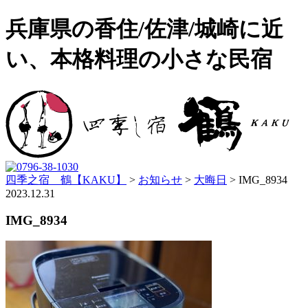
兵庫県の香住/佐津/城崎に近
い、本格料理の小さな民宿
四季之宿 鶴【KAKU】
>
お知らせ
>
大晦日
>
IMG_8934
2023.12.31
IMG_8934